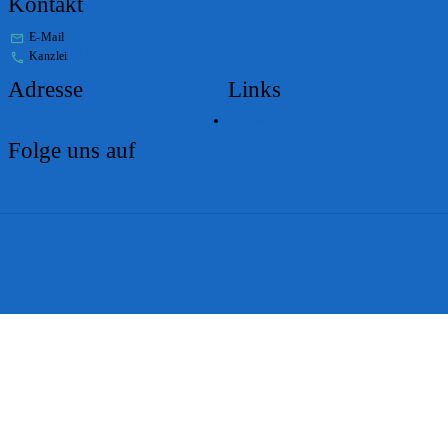
Kontakt
E-Mail
stabs@bs.ch
Kanzlei
+41 61 267 86 01
Adresse
Links
Lageplan
Folge uns auf
Impressum
Disclaimer