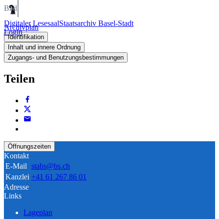
Bild
Digitaler Lesesaal
Staatsarchiv Basel-Stadt
Archivplan
Login
Identifikation
Inhalt und innere Ordnung
Zugangs- und Benutzungsbestimmungen
Teilen
Öffnungszeiten
Kontakt
E-Mail
stabs@bs.ch
Kanzlei
+41 61 267 86 01
Adresse
Links
Lageplan