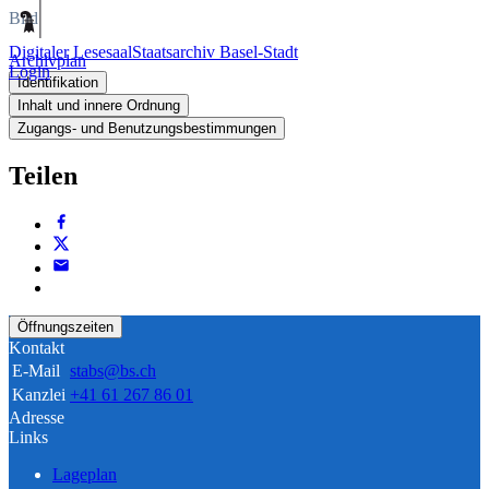
Bild
Digitaler Lesesaal
Staatsarchiv Basel-Stadt
Archivplan
Login
Identifikation
Inhalt und innere Ordnung
Zugangs- und Benutzungsbestimmungen
Teilen
Öffnungszeiten
Kontakt
E-Mail
stabs@bs.ch
Kanzlei
+41 61 267 86 01
Adresse
Links
Lageplan