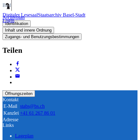
Bild
Digitaler Lesesaal
Staatsarchiv Basel-Stadt
Archivplan
Login
Identifikation
Inhalt und innere Ordnung
Zugangs- und Benutzungsbestimmungen
Teilen
Öffnungszeiten
Kontakt
E-Mail
stabs@bs.ch
Kanzlei
+41 61 267 86 01
Adresse
Links
Lageplan