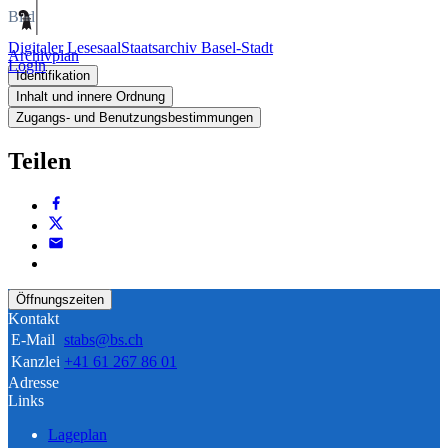
Bild
Digitaler Lesesaal
Staatsarchiv Basel-Stadt
Archivplan
Login
Identifikation
Inhalt und innere Ordnung
Zugangs- und Benutzungsbestimmungen
Teilen
Öffnungszeiten
Kontakt
E-Mail
stabs@bs.ch
Kanzlei
+41 61 267 86 01
Adresse
Links
Lageplan