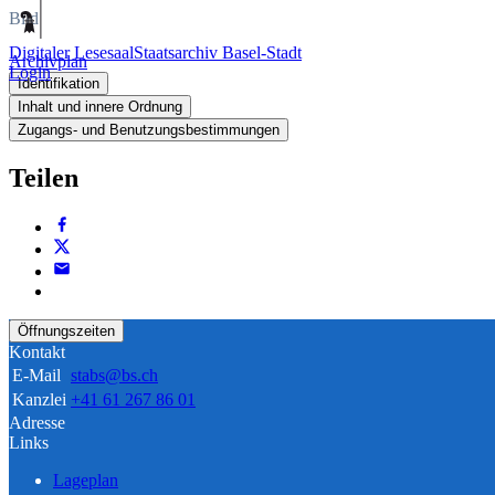
Bild
Digitaler Lesesaal
Staatsarchiv Basel-Stadt
Archivplan
Login
Identifikation
Inhalt und innere Ordnung
Zugangs- und Benutzungsbestimmungen
Teilen
Öffnungszeiten
Kontakt
E-Mail
stabs@bs.ch
Kanzlei
+41 61 267 86 01
Adresse
Links
Lageplan