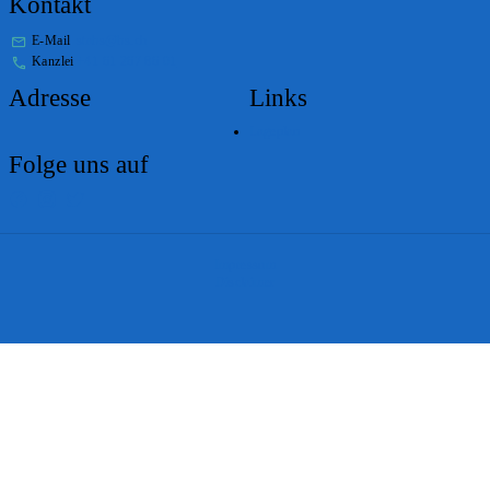
Kontakt
E-Mail
stabs@bs.ch
Kanzlei
+41 61 267 86 01
Adresse
Links
Lageplan
Folge uns auf
Impressum
Disclaimer