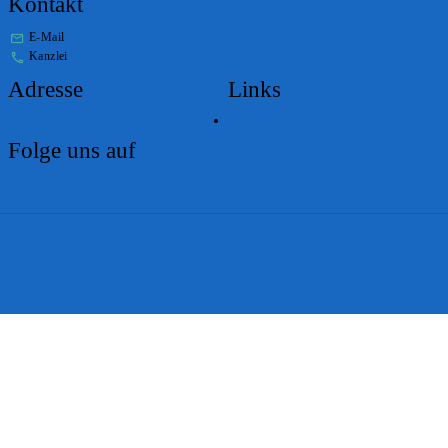
Kontakt
E-Mail
stabs@bs.ch
Kanzlei
+41 61 267 86 01
Adresse
Links
Lageplan
Folge uns auf
Impressum
Disclaimer