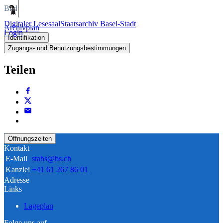
Bild
Digitaler Lesesaal
Staatsarchiv Basel-Stadt
Archivplan
Login
Identifikation
Zugangs- und Benutzungsbestimmungen
Teilen
Öffnungszeiten
Kontakt
E-Mail
stabs@bs.ch
Kanzlei
+41 61 267 86 01
Adresse
Links
Lageplan
Folge uns auf