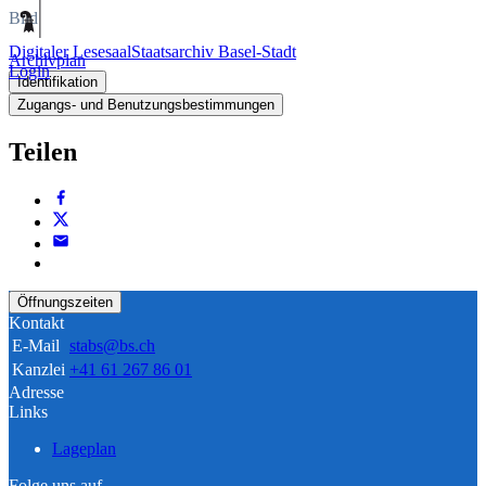
Bild
Digitaler Lesesaal
Staatsarchiv Basel-Stadt
Archivplan
Login
Identifikation
Zugangs- und Benutzungsbestimmungen
Teilen
Öffnungszeiten
Kontakt
E-Mail
stabs@bs.ch
Kanzlei
+41 61 267 86 01
Adresse
Links
Lageplan
Folge uns auf