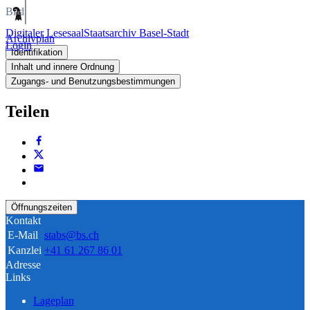
Bild
Digitaler Lesesaal
Staatsarchiv Basel-Stadt
Archivplan
Login
Identifikation
Inhalt und innere Ordnung
Zugangs- und Benutzungsbestimmungen
Teilen
Öffnungszeiten
Kontakt
E-Mail
stabs@bs.ch
Kanzlei
+41 61 267 86 01
Adresse
Links
Lageplan