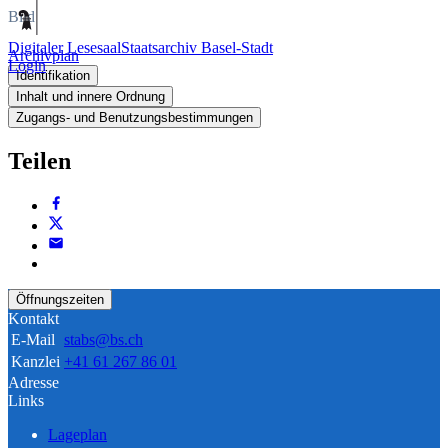
Bild
Digitaler Lesesaal
Staatsarchiv Basel-Stadt
Archivplan
Login
Identifikation
Inhalt und innere Ordnung
Zugangs- und Benutzungsbestimmungen
Teilen
Öffnungszeiten
Kontakt
E-Mail
stabs@bs.ch
Kanzlei
+41 61 267 86 01
Adresse
Links
Lageplan