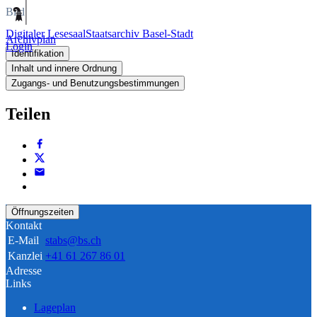
Bild
Digitaler Lesesaal
Staatsarchiv Basel-Stadt
Archivplan
Login
Identifikation
Inhalt und innere Ordnung
Zugangs- und Benutzungsbestimmungen
Teilen
Öffnungszeiten
Kontakt
E-Mail
stabs@bs.ch
Kanzlei
+41 61 267 86 01
Adresse
Links
Lageplan