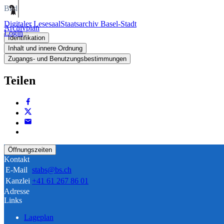
Bild
Digitaler Lesesaal
Staatsarchiv Basel-Stadt
Archivplan
Login
Identifikation
Inhalt und innere Ordnung
Zugangs- und Benutzungsbestimmungen
Teilen
Öffnungszeiten
Kontakt
E-Mail
stabs@bs.ch
Kanzlei
+41 61 267 86 01
Adresse
Links
Lageplan