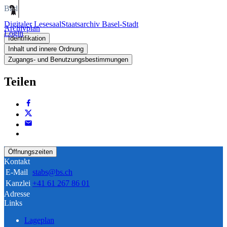
Bild
Digitaler Lesesaal
Staatsarchiv Basel-Stadt
Archivplan
Login
Identifikation
Inhalt und innere Ordnung
Zugangs- und Benutzungsbestimmungen
Teilen
Öffnungszeiten
Kontakt
E-Mail
stabs@bs.ch
Kanzlei
+41 61 267 86 01
Adresse
Links
Lageplan