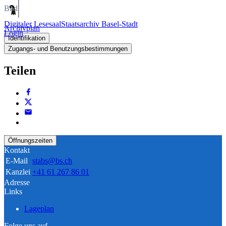
Bild
Digitaler Lesesaal
Staatsarchiv Basel-Stadt
Archivplan
Login
Identifikation
Zugangs- und Benutzungsbestimmungen
Teilen
Öffnungszeiten
Kontakt
E-Mail
stabs@bs.ch
Kanzlei
+41 61 267 86 01
Adresse
Links
Lageplan
Folge uns auf