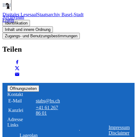
Bild
Digitaler Lesesaal
Staatsarchiv Basel-Stadt
Archivplan
Login
Identifikation
Inhalt und innere Ordnung
Zugangs- und Benutzungsbestimmungen
Teilen
Öffnungszeiten
Kontakt
E-Mail
stabs@bs.ch
+41 61 267
Kanzlei
86 01
Adresse
Links
Impressum
Disclaimer
Lageplan