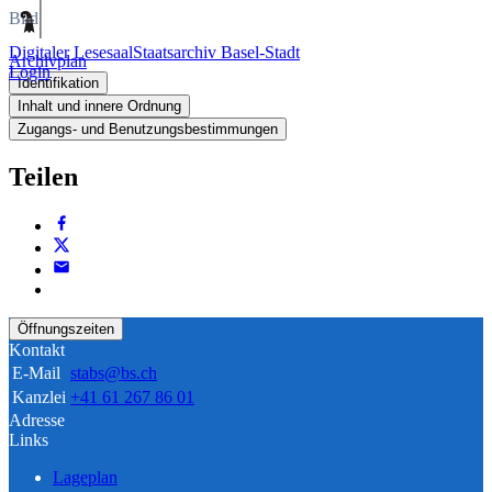
Bild
Digitaler Lesesaal
Staatsarchiv Basel-Stadt
Archivplan
Login
Identifikation
Inhalt und innere Ordnung
Zugangs- und Benutzungsbestimmungen
Teilen
Öffnungszeiten
Kontakt
E-Mail
stabs@bs.ch
Kanzlei
+41 61 267 86 01
Adresse
Links
Lageplan