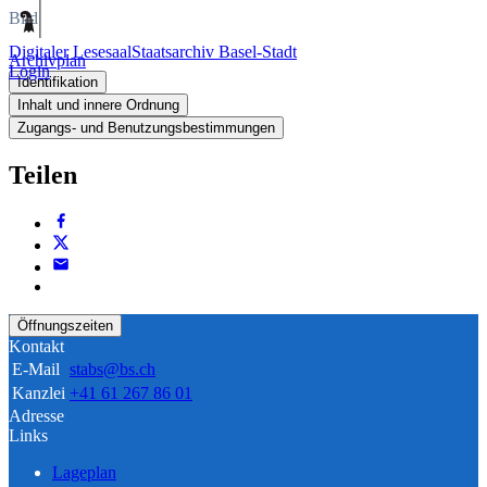
Bild
Digitaler Lesesaal
Staatsarchiv Basel-Stadt
Archivplan
Login
Identifikation
Inhalt und innere Ordnung
Zugangs- und Benutzungsbestimmungen
Teilen
Öffnungszeiten
Kontakt
E-Mail
stabs@bs.ch
Kanzlei
+41 61 267 86 01
Adresse
Links
Lageplan