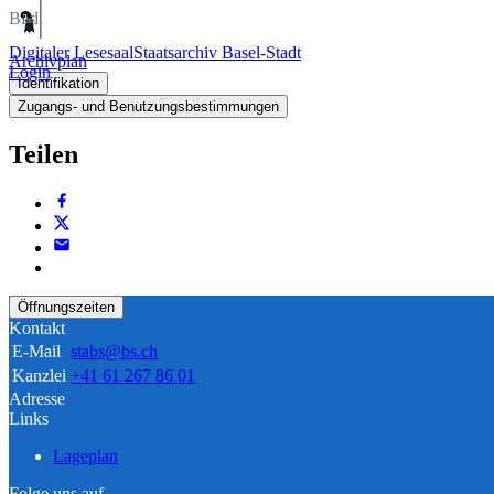
Bild
Digitaler Lesesaal
Staatsarchiv Basel-Stadt
Archivplan
Login
Identifikation
Zugangs- und Benutzungsbestimmungen
Teilen
Öffnungszeiten
Kontakt
E-Mail
stabs@bs.ch
Kanzlei
+41 61 267 86 01
Adresse
Links
Lageplan
Folge uns auf