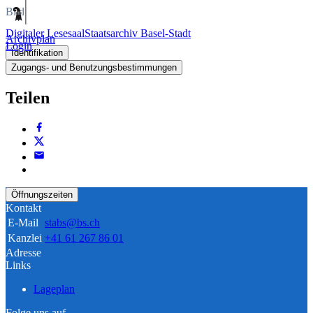
Bild
Digitaler Lesesaal
Staatsarchiv Basel-Stadt
Archivplan
Login
Identifikation
Zugangs- und Benutzungsbestimmungen
Teilen
Öffnungszeiten
Kontakt
E-Mail
stabs@bs.ch
Kanzlei
+41 61 267 86 01
Adresse
Links
Lageplan
Folge uns auf