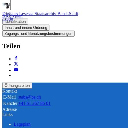
Bild
Digitaler Lesesaal
Staatsarchiv Basel-Stadt
Archivplan
Login
Identifikation
Inhalt und innere Ordnung
Zugangs- und Benutzungsbestimmungen
Teilen
Öffnungszeiten
Kontakt
E-Mail
stabs@bs.ch
Kanzlei
+41 61 267 86 01
Adresse
Links
Lageplan