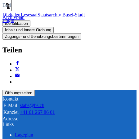
Bild
Digitaler Lesesaal
Staatsarchiv Basel-Stadt
Archivplan
Login
Identifikation
Inhalt und innere Ordnung
Zugangs- und Benutzungsbestimmungen
Teilen
Öffnungszeiten
Kontakt
E-Mail
stabs@bs.ch
Kanzlei
+41 61 267 86 01
Adresse
Links
Lageplan