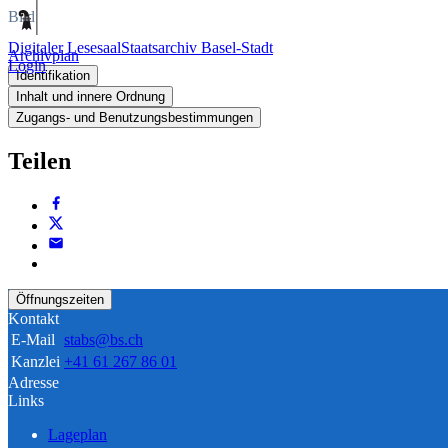
Bild
Digitaler Lesesaal
Staatsarchiv Basel-Stadt
Archivplan
Login
Identifikation
Inhalt und innere Ordnung
Zugangs- und Benutzungsbestimmungen
Teilen
Öffnungszeiten
Kontakt
E-Mail
stabs@bs.ch
Kanzlei
+41 61 267 86 01
Adresse
Links
Lageplan