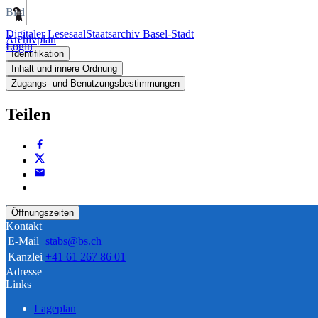
Bild
Digitaler Lesesaal
Staatsarchiv Basel-Stadt
Archivplan
Login
Identifikation
Inhalt und innere Ordnung
Zugangs- und Benutzungsbestimmungen
Teilen
Öffnungszeiten
Kontakt
E-Mail
stabs@bs.ch
Kanzlei
+41 61 267 86 01
Adresse
Links
Lageplan