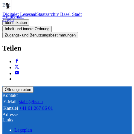
Bild
Digitaler Lesesaal
Staatsarchiv Basel-Stadt
Archivplan
Login
Identifikation
Inhalt und innere Ordnung
Zugangs- und Benutzungsbestimmungen
Teilen
Öffnungszeiten
Kontakt
E-Mail
stabs@bs.ch
Kanzlei
+41 61 267 86 01
Adresse
Links
Lageplan