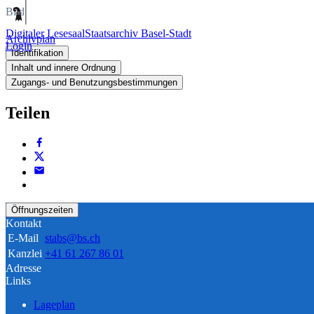
Bild
Digitaler Lesesaal
Staatsarchiv Basel-Stadt
Archivplan
Login
Identifikation
Inhalt und innere Ordnung
Zugangs- und Benutzungsbestimmungen
Teilen
Öffnungszeiten
Kontakt
E-Mail
stabs@bs.ch
Kanzlei
+41 61 267 86 01
Adresse
Links
Lageplan