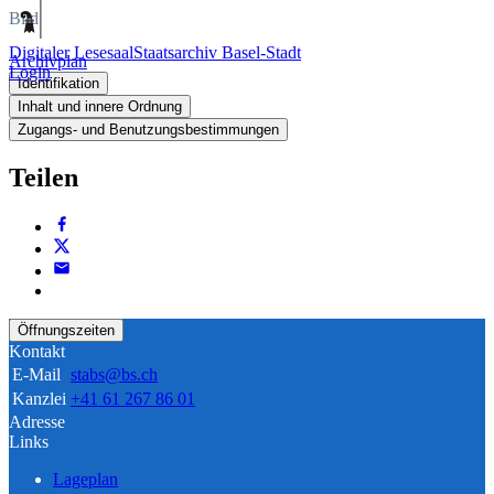
Bild
Digitaler Lesesaal
Staatsarchiv Basel-Stadt
Archivplan
Login
Identifikation
Inhalt und innere Ordnung
Zugangs- und Benutzungsbestimmungen
Teilen
Öffnungszeiten
Kontakt
E-Mail
stabs@bs.ch
Kanzlei
+41 61 267 86 01
Adresse
Links
Lageplan