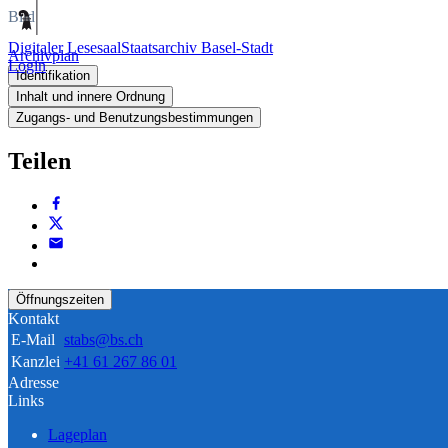
Bild
Digitaler Lesesaal
Staatsarchiv Basel-Stadt
Archivplan
Login
Identifikation
Inhalt und innere Ordnung
Zugangs- und Benutzungsbestimmungen
Teilen
Öffnungszeiten
Kontakt
E-Mail
stabs@bs.ch
Kanzlei
+41 61 267 86 01
Adresse
Links
Lageplan