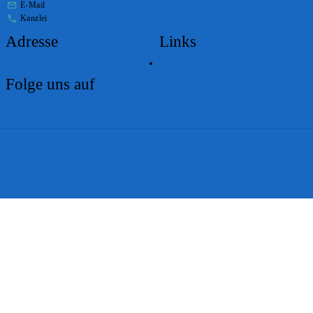
E-Mail
stabs@bs.ch
Kanzlei
+41 61 267 86 01
Adresse
Links
Lageplan
Folge uns auf
Impressum
Disclaimer