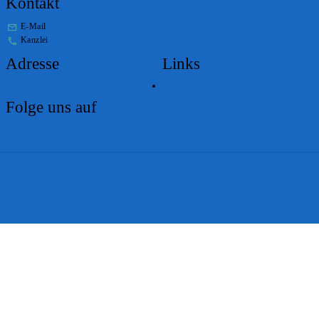
Kontakt
E-Mail
stabs@bs.ch
Kanzlei
+41 61 267 86 01
Adresse
Links
Lageplan
Folge uns auf
Impressum
Disclaimer