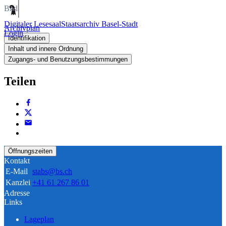
Bild
Digitaler Lesesaal
Staatsarchiv Basel-Stadt
Archivplan
Login
Identifikation
Inhalt und innere Ordnung
Zugangs- und Benutzungsbestimmungen
Teilen
Öffnungszeiten
Kontakt
E-Mail
stabs@bs.ch
Kanzlei
+41 61 267 86 01
Adresse
Links
Lageplan