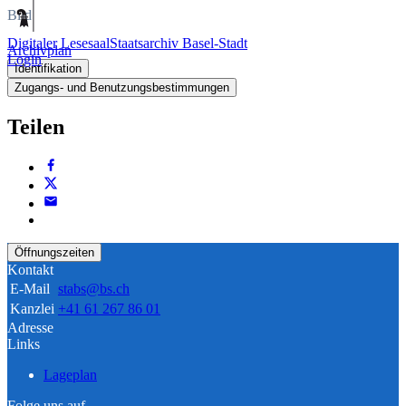
Bild
Digitaler Lesesaal
Staatsarchiv Basel-Stadt
Archivplan
Login
Identifikation
Zugangs- und Benutzungsbestimmungen
Teilen
Öffnungszeiten
Kontakt
E-Mail
stabs@bs.ch
Kanzlei
+41 61 267 86 01
Adresse
Links
Lageplan
Folge uns auf