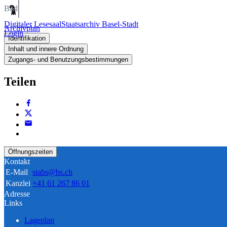
Bild
Digitaler Lesesaal
Staatsarchiv Basel-Stadt
Archivplan
Login
Identifikation
Inhalt und innere Ordnung
Zugangs- und Benutzungsbestimmungen
Teilen
Öffnungszeiten
Kontakt
E-Mail
stabs@bs.ch
Kanzlei
+41 61 267 86 01
Adresse
Links
Lageplan