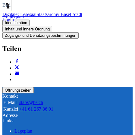
Bild
Digitaler Lesesaal
Staatsarchiv Basel-Stadt
Archivplan
Login
Identifikation
Inhalt und innere Ordnung
Zugangs- und Benutzungsbestimmungen
Teilen
Öffnungszeiten
Kontakt
E-Mail
stabs@bs.ch
Kanzlei
+41 61 267 86 01
Adresse
Links
Lageplan