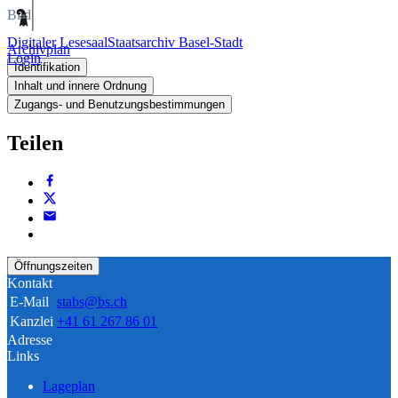
Bild
Digitaler Lesesaal
Staatsarchiv Basel-Stadt
Archivplan
Login
Identifikation
Inhalt und innere Ordnung
Zugangs- und Benutzungsbestimmungen
Teilen
Öffnungszeiten
Kontakt
E-Mail
stabs@bs.ch
Kanzlei
+41 61 267 86 01
Adresse
Links
Lageplan