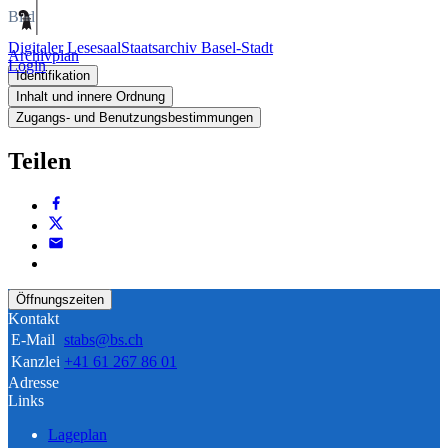
Bild
Digitaler Lesesaal
Staatsarchiv Basel-Stadt
Archivplan
Login
Identifikation
Inhalt und innere Ordnung
Zugangs- und Benutzungsbestimmungen
Teilen
Öffnungszeiten
Kontakt
E-Mail
stabs@bs.ch
Kanzlei
+41 61 267 86 01
Adresse
Links
Lageplan