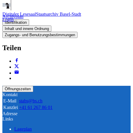
Bild
Digitaler Lesesaal
Staatsarchiv Basel-Stadt
Archivplan
Login
Identifikation
Inhalt und innere Ordnung
Zugangs- und Benutzungsbestimmungen
Teilen
Öffnungszeiten
Kontakt
E-Mail
stabs@bs.ch
Kanzlei
+41 61 267 86 01
Adresse
Links
Lageplan