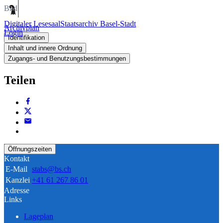
Bild
Digitaler Lesesaal
Staatsarchiv Basel-Stadt
Archivplan
Login
Identifikation
Inhalt und innere Ordnung
Zugangs- und Benutzungsbestimmungen
Teilen
Öffnungszeiten
Kontakt
E-Mail
stabs@bs.ch
Kanzlei
+41 61 267 86 01
Adresse
Links
Lageplan