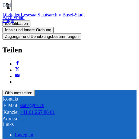
Bild
Digitaler Lesesaal
Staatsarchiv Basel-Stadt
Archivplan
Login
Identifikation
Inhalt und innere Ordnung
Zugangs- und Benutzungsbestimmungen
Teilen
Öffnungszeiten
Kontakt
E-Mail
stabs@bs.ch
Kanzlei
+41 61 267 86 01
Adresse
Links
Lageplan