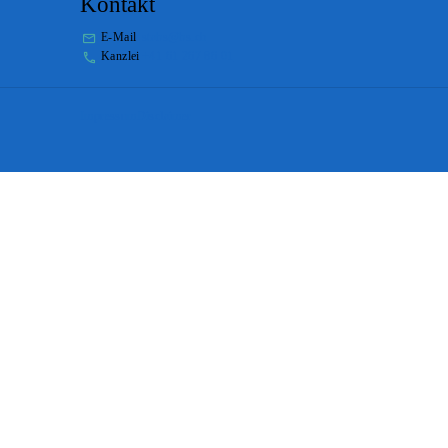
Kontakt
E-Mail
stabs@bs.ch
Kanzlei
+41 61 267 86 01
Impressum
Disclaimer