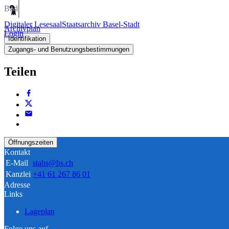
Bild
Digitaler Lesesaal
Staatsarchiv Basel-Stadt
Archivplan
Login
Identifikation
Zugangs- und Benutzungsbestimmungen
Teilen
Öffnungszeiten
Kontakt
E-Mail
stabs@bs.ch
Kanzlei
+41 61 267 86 01
Adresse
Links
Lageplan
Folge uns auf