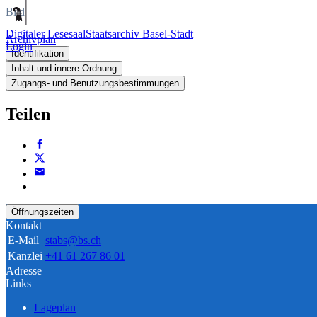
Bild
Digitaler Lesesaal
Staatsarchiv Basel-Stadt
Archivplan
Login
Identifikation
Inhalt und innere Ordnung
Zugangs- und Benutzungsbestimmungen
Teilen
Öffnungszeiten
Kontakt
E-Mail
stabs@bs.ch
Kanzlei
+41 61 267 86 01
Adresse
Links
Lageplan