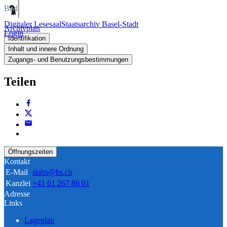
Bild
Digitaler Lesesaal
Staatsarchiv Basel-Stadt
Archivplan
Login
Identifikation
Inhalt und innere Ordnung
Zugangs- und Benutzungsbestimmungen
Teilen
Öffnungszeiten
Kontakt
E-Mail
stabs@bs.ch
Kanzlei
+41 61 267 86 01
Adresse
Links
Lageplan