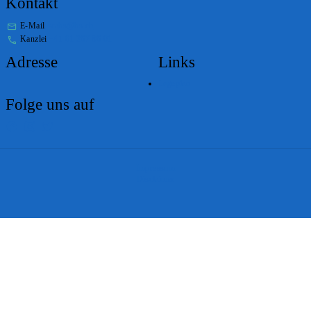
Kontakt
E-Mail
stabs@bs.ch
Kanzlei
+41 61 267 86 01
Adresse
Links
Lageplan
Folge uns auf
Impressum
Disclaimer