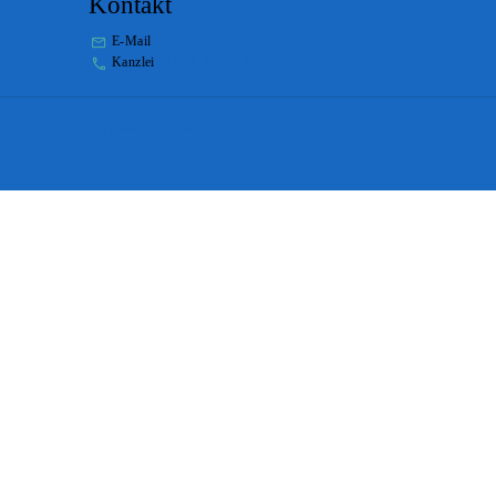
Kontakt
E-Mail
stabs@bs.ch
Kanzlei
+41 61 267 86 01
Impressum
Disclaimer