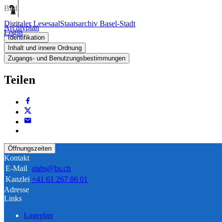
Bild
Digitaler Lesesaal
Staatsarchiv Basel-Stadt
Archivplan
Login
Identifikation
Inhalt und innere Ordnung
Zugangs- und Benutzungsbestimmungen
Teilen
Öffnungszeiten
Kontakt
E-Mail
stabs@bs.ch
Kanzlei
+41 61 267 86 01
Adresse
Links
Lageplan