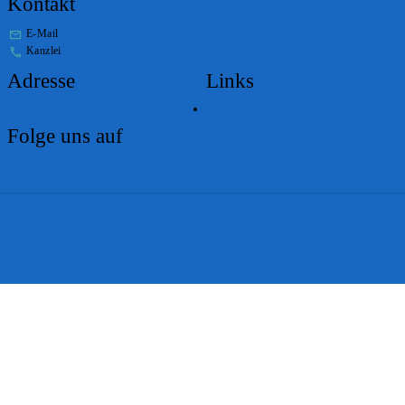
Kontakt
E-Mail
stabs@bs.ch
Kanzlei
+41 61 267 86 01
Adresse
Links
Lageplan
Folge uns auf
Impressum
Disclaimer