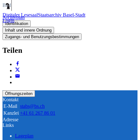
Bild
Digitaler Lesesaal
Staatsarchiv Basel-Stadt
Archivplan
Login
Identifikation
Inhalt und innere Ordnung
Zugangs- und Benutzungsbestimmungen
Teilen
Öffnungszeiten
Kontakt
E-Mail
stabs@bs.ch
Kanzlei
+41 61 267 86 01
Adresse
Links
Lageplan