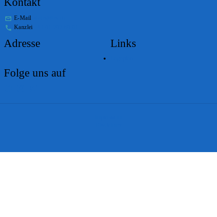
Kontakt
E-Mail
stabs@bs.ch
Kanzlei
+41 61 267 86 01
Adresse
Links
Lageplan
Folge uns auf
Impressum
Disclaimer